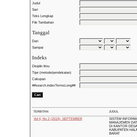
Judul
Sari
Teks Lengkap
File Tambahan
Tanggal
Dari
Sampai
Indeks
Disiplin Ilmu
Tipe (metode/pendekatan)
Cakupan
##search.indexTermsLong##
TERBITAN
JUDUL
Vol 4, No 2 (2019): SEPTEMBER
SISTEM INFORMA
MANAJEMEN DAT
DI KANTOR DESA
KABUPATEN HAL
BARAT