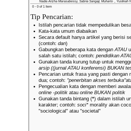
Nadia Arizha Marasabessy, Sabria Sangaji, Muharto ., Yuslinah 
0 - 0 of 1 Item
Tip Pencarian:
Istilah pencarian tidak mempedulikan besa
Kata-kata umum diabaikan
Secara default hanya artikel yang berisi 
(contoh:
dan
)
Gabungkan beberapa kata dengan
ATAU
u
salah satu istilah; contoh:
pendidikan ATAU
Gunakan tanda kurung tutup untuk mengg
arsip ((jurnal ATAU konferensi) BUKAN tes
Pencarian untuk frasa yang pasti dengan 
dua; contoh:
"penerbitan akses terbuka"
a
Pengecualian kata dengan memberi awalan
online -politik
atau
online BUKAN politik
Gunakan tanda bintang (
*
) dalam istilah 
karakter; contoh:
soci*
morality akan coc
"sociological" atau "societal"