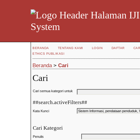
IJI
System
BERANDA
TENTANG KAMI
LOGIN
DAFTAR
CAR
ETHICS PUBLIKASI
Beranda
>
Cari
Cari
Cari semua kategori untuk
##search.activeFilters##
Kata Kunci
Cari Kategori
Penulis